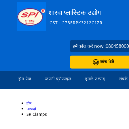
शारदा प्लास्टिक उद्योग
GST : 27BERPK3212C1ZR
हमें कॉल करें now :
08045800
जांच भेजें
होम पेज
कंपनी प्रोफाइल
हमारे उत्पाद
संपर्क
होम
उत्पादों
SR Clamps