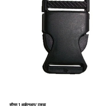
कीमत 1 आईएनआर
/ टुकड़ा