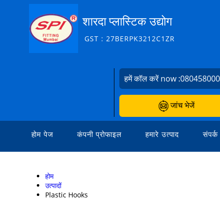
शारदा प्लास्टिक उद्योग
GST : 27BERPK3212C1ZR
हमें कॉल करें now :
08045800
जांच भेजें
होम पेज
कंपनी प्रोफाइल
हमारे उत्पाद
संपर्क
होम
उत्पादों
Plastic Hooks